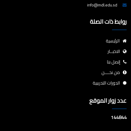
info@mdl.edu.sd
روابط ذات الصلة
الرئيسية
الاخبــار
إتصل بنا
من نحــــن
الدورات التدريبية
عدد زوار الموقع
144844